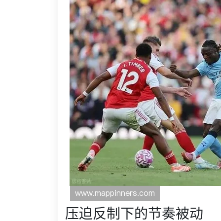
压迫反制下的节奏被动