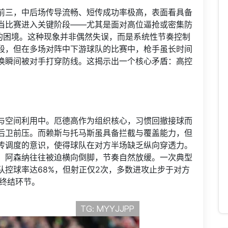
前三，中后场传导流畅、短传成功率极高，表面看具备
当比赛进入关键阶段——尤其是面对高位逼抢或密集防
”的困境。这种现象并非偶然失误，而是系统性节奏控制
段，但在多场对阵中下游球队的比赛中，枪手虽长时间
换瞬间被对手打穿防线。这揭示出一个核心矛盾：高控
与空间利用中。厄德高作为组织核心，习惯回撤接球而
后卫前压。而赖斯与托马斯虽具备拦截与覆盖能力，但
传调度的意识，使得球队在对方半场缺乏纵向穿透力。
，阿森纳往往被迫横向倒脚，节奏自然放缓。一次典型
队控球率达68%，但射正仅2次，多数进攻止步于对方
与终结环节。