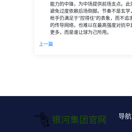
能力的中锋，为中场提供前场支点。此
避免过度依赖后场倒脚。节奏不是玄学
枪手仍满足于“控得住”的表象，而不追
的传导网络，也难以在最高强度对抗中
更多，而是谁让球为己所用。
上一篇
导航