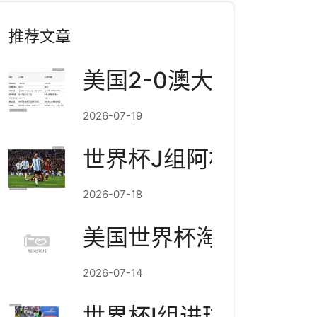
推荐文章
美国2-0澳大利亚：世
2026-07-19
世界杯J组阿根廷战报
2026-07-18
美国世界杯淘汰赛资料
2026-07-14
世界杯I组进球统计：末