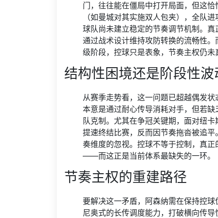
门，往往能在僵局中打开局面，但这恰
（如曼城对其实施双人包夹），全队进
球队尚未建立稳定的节奏调节机制。真
通过战术设计维持攻防转换的流畅性。
级阶段，控球只是表象，节奏主权仍未
结构性困境还是阶段性波
从赛季走势看，这一问题已超越偶发状
本意是通过耐心传导消耗对手，但若缺
队克制。尤其在争冠关键期，面对纽卡
提速终结比赛，反而因节奏拖沓被追平
奏维度的忽视。控球不等于控制，真正
——而这正是当前体系最缺失的一环。
节奏主权的重建路径
要解决这一矛盾，阿森纳需在保持控球
尼奥式的长传调度能力，打破横向传导