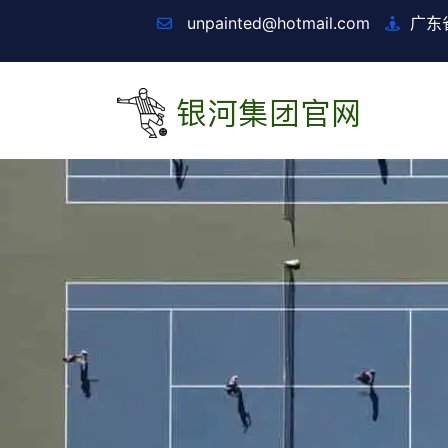
unpainted@hotmail.com
广东