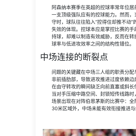
阿森纳本赛季在英超的控球率常年位居
一支顶级强队应有的控球能力。然而，
守时，球队往往陷入“控得住却推不动
失效的体现。控球本应是掌控比赛的手
持球，却难以制造有效威胁，反而在转
球率与低进攻效率之间的结构性错位。
中场连接的断裂点
问题的关键藏在中场三人组的职责分配
非前插肋部，导致进攻推进过度依赖边
在由守转攻的瞬间缺乏向前直塞或斜长
当对手压缩中路空间、封锁短传线路时
场景出现在对阵伯恩茅斯的比赛中：全
30米区域外，中场未能有效衔接推进