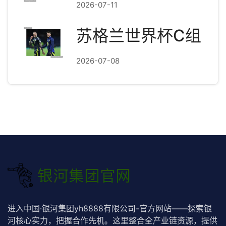
2026-07-11
苏格兰世界杯C组出
2026-07-08
进入中国·银河集团yh8888有限公司-官方网站——探索银
河核心实力，把握合作先机。这里整合全产业链资源，提供