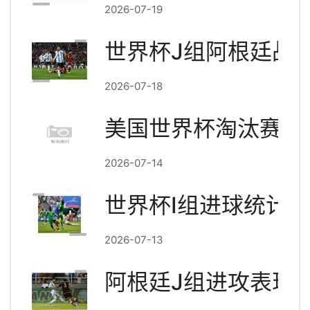
2026-07-19
世界杯J组阿根廷战
2026-07-18
美国世界杯淘汰赛资
2026-07-14
世界杯I组进球统计：
2026-07-13
阿根廷J组进攻表现