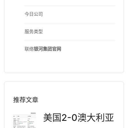
今日公司
服务类型
联络
银河集团官网
推荐文章
美国2-0澳大利亚：