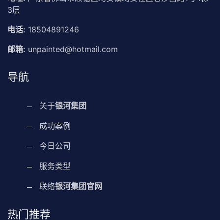
3层
电话:
18504891246
邮箱:
unpainted@hotmail.com
导航
关于
银河集团
成功案例
今日公司
服务类型
联络
银河集团官网
热门推荐