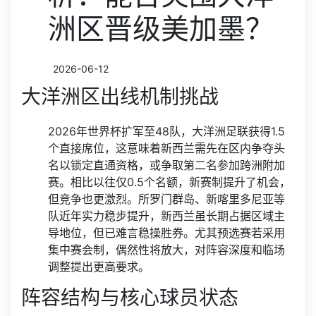
洲区晋级美加墨？
2026-06-12
大洋洲区出线机制挑战
2026年世界杯扩军至48队，大洋洲足联获得1.5
个直接席位，这意味着新西兰需先在区内争夺头
名以锁定直通资格，或争取第二名参加跨洲附加
赛。相比以往仅0.5个名额，新赛制提升了机会，
但竞争也更激烈。所罗门群岛、新喀里多尼亚等
队近年实力稳步提升，新西兰虽长期占据区域主
导地位，但已难言稳操胜券。尤其预选赛若采用
集中赛会制，偶然性将放大，对阵容深度和临场
调整提出更高要求。
阵容结构与核心球员状态