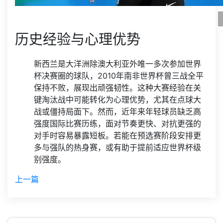
历史经验与心理优势
新西兰是大洋洲除澳大利亚外唯一多次参加世界
杯决赛圈的球队，2010年南非世界杯曾三战全平
保持不败，展现出顽强韧性。这种大赛经验在关
键淘汰战中可能转化为心理优势，尤其在点球大
战或僵持局面下。然而，近年来年轻球员缺乏高
强度国际比赛历练，面对节奏更快、对抗更强的
对手时容易暴露短板。若能在预选赛阶段安排更
多与强队的热身赛，或有助于提前适应世界杯级
别强度。
上一篇