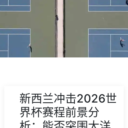
新西兰冲击2026世
界杯赛程前景分
析：能否突围大洋