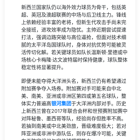
新西兰国家队仍以海外效力球员为骨干，包括英
超、英冠及澳超联赛的中场与后卫线主力。锋线
上依赖经验丰富的老将，但新生代攻击手尚未完
全接班，进攻效率成为隐忧。主帅近期尝试提速
打法，强调边路突破与高位逼抢，但面对技术细
腻的太平洋岛国球队时，身体对抗优势可能被灵
活传切化解。若关键球员如队长温斯顿·里德或中
场核心卡梅隆·达文波特届时保持健康，球队整体
稳定性将显著提升。
即便未能夺得大洋洲头名，新西兰仍有希望通过
附加赛争夺入场券。附加赛对手可能来自中北
美、南美、亚洲或非洲区第四或第五名球队，整
体实力普遍高
银河集团
于大洋洲内部对手。历史
上新西兰曾在2017年联合会杯和世预赛附加赛中
对阵秘鲁、墨西哥等队，经验尚存但胜率不高。
若抽到南美或中北美劲旅，晋级难度极大；若对
阵亚洲或非洲中游队伍，则存在爆冷可能，关键