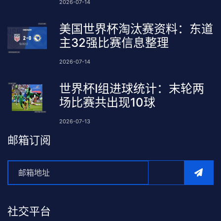
2026-07-14
美国世界杯淘汰赛资料：东道
主32强比赛信息整理
2026-07-14
世界杯I组进球统计：末轮两
场比赛共出现10球
2026-07-13
邮箱订阅
社交平台