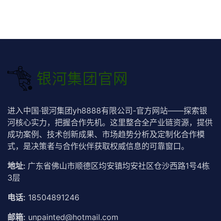
进入中国·银河集团yh8888有限公司-官方网站——探索银
河核心实力，把握合作先机。这里整合全产业链资源，提供
成功案例、技术创新成果、市场趋势分析及定制化合作模
式，是决策者与合作伙伴获取权威信息的可靠窗口。
地址:
广东省佛山市顺德区均安镇均安社区仓沙西路1号4栋
3层
电话:
18504891246
邮箱:
unpainted@hotmail.com