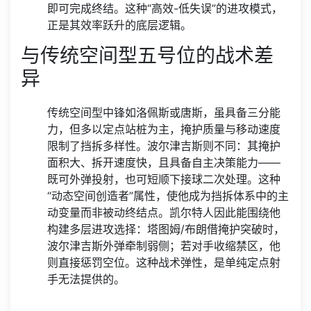
即可完成终结。这种“高效-低失误”的进攻模式，
正是其效率跃升的底层逻辑。
与传统空间型五号位的战术差
异
传统空间型中锋如洛佩斯或唐斯，虽具备三分能
力，但多以定点站桩为主，掩护质量与移动速度
限制了挡拆多样性。波尔津吉斯则不同：其掩护
面积大、拆开速度快，且具备自主决策能力——
既可外弹投射，也可短顺下接球二次处理。这种
“动态空间创造者”属性，使他成为挡拆体系中的主
动变量而非被动终结点。凯尔特人因此能围绕他
构建多层进攻选择：塔图姆/布朗借掩护突破时，
波尔津吉斯外弹牵制弱侧；若对手收缩禁区，他
则直接惩罚空位。这种战术弹性，是单纯定点射
手无法提供的。