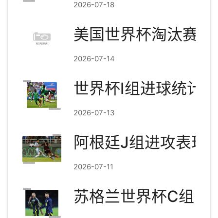
2026-07-18
美国世界杯淘汰赛资
2026-07-14
世界杯I组进球统计：
2026-07-13
阿根廷J组进攻表现
2026-07-11
苏格兰世界杯C组出