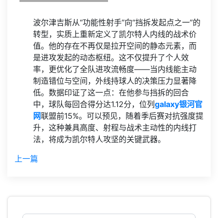
波尔津吉斯从“功能性射手”向“挡拆发起点之一”的
转型，实质上重新定义了凯尔特人内线的战术价
值。他的存在不再仅是拉开空间的静态元素，而
是进攻发起的动态枢纽。这不仅提升了个人效
率，更优化了全队进攻流畅度——当内线能主动
制造错位与空间，外线持球人的决策压力显著降
低。数据印证了这一点：在他参与挡拆的回合
中，球队每回合得分达1.12分，位列
galaxy银河官
网
联盟前15%。可以预见，随着季后赛对抗强度提
升，这种兼具高度、射程与战术主动性的内线打
法，将成为凯尔特人攻坚的关键武器。
上一篇