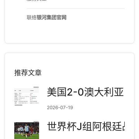
联络
银河集团官网
推荐文章
美国2-0澳大利亚：
2026-07-19
世界杯J组阿根廷战