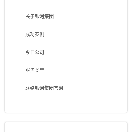
关于
银河集团
成功案例
今日公司
服务类型
联络
银河集团官网