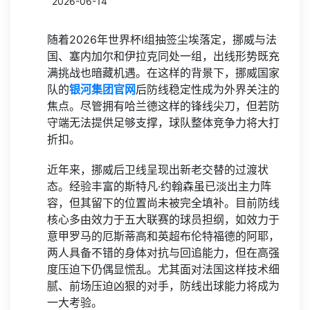
2026-06-14
随着2026年世界杯I组抽签尘埃落定，挪威与法
国、塞内加尔和伊拉克同处一组，出线形势既充
满挑战也暗藏机遇。在这样的背景下，挪威国家
队的
银河集团官网
后防线稳定性成为外界关注的
焦点。尽管拥有哈兰德这样的锋线尖刀，但若防
守端无法提供足够支撑，球队整体竞争力将大打
折扣。
近年来，挪威后卫线呈现出新老交替的过渡状
态。经验丰富的斯特凡·约翰森虽已淡出主力阵
容，但其留下的位置尚未被完全填补。目前防线
核心多由效力于五大联赛的球员担纲，如效力于
意甲罗马的厄斯蒂高和英超布伦特福德的阿耶，
两人具备不错的身体对抗与回追能力，但在高强
度压迫下仍偶显慌乱。尤其面对法国这样技术细
腻、前场压迫凶狠的对手，防线出球能力将成为
一大考验。