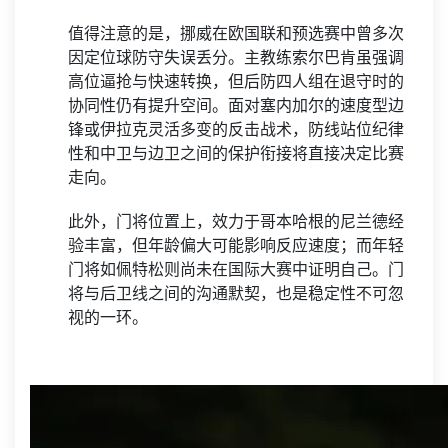
值得注意的是，挪威在欧国联和预选赛中曾多次
因定位球防守失误丢分。主教练索尔巴肯虽强调
高位逼抢与快速转换，但后防四人组在退守时的
协同性仍有提升空间。面对塞内加尔的速度型边
锋或伊拉克灵活多变的反击战术，防线站位纪律
性和中卫与边卫之间的保护衔接将直接决定比赛
走向。
此外，门将位置上，效力于哥本哈根的尼兰德经
验丰富，但年龄偏大可能影响反应速度；而年轻
门将如佩特松则尚未在国际大赛中证明自己。门
将与后卫线之间的沟通默契，也是稳定性不可忽
视的一环。