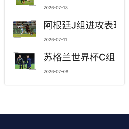
2026-07-13
阿根廷J组进攻表现
2026-07-11
苏格兰世界杯C组出
2026-07-08