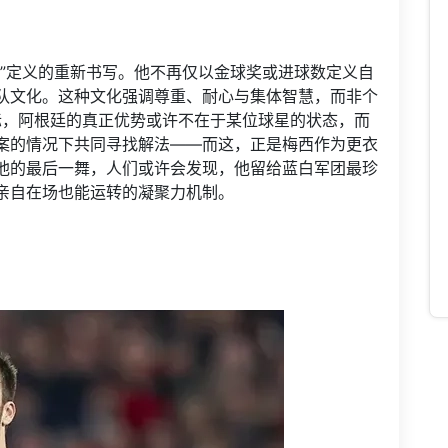
员”定义的重新书写。他不再仅以金球奖或进球数定义自
队文化。这种文化强调尊重、耐心与集体智慧，而非个
际，阿根廷的真正优势或许不在于某位球星的状态，而
案的情况下共同寻找解法——而这，正是梅西作为更衣
他的最后一舞，人们或许会发现，他留给蓝白军团最珍
亲自在场也能运转的凝聚力机制。