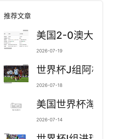
推荐文章
美国2-0澳大利亚：世
2026-07-19
世界杯J组阿根廷战报
2026-07-18
美国世界杯淘汰赛资料
2026-07-14
世界杯I组进球统计：末