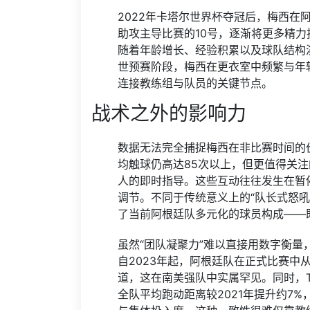
2022年卡塔尔世界杯夺冠后，梅西在
助攻主导比赛的10号，逐渐将更多精
随着年龄增长、经验积累以及球队结构演
世预赛阶段，梅西在更衣室中频繁与年
连接教练组与队员的关键节点。
战术之外的影响力
数据无法完全捕捉梅西在非比赛时间的价值
均触球仍高达85次以上，但更值得关注
人的即时指导。这些互动往往发生在暂
调节。不同于传统意义上的“队长式怒
了当前阿根廷队多元化的球员构成——
虽然“团队凝聚力”难以直接用数字衡量
自2023年起，阿根廷队在正式比赛中
道，这在南美强队中实属罕见。同时，Tra
全队平均跑动距离较2021年提升约7