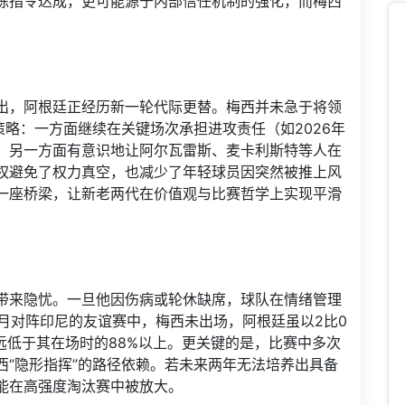
练指令达成，更可能源于内部信任机制的强化，而梅西
出，阿根廷正经历新一轮代际更替。梅西并未急于将领
策略：一方面继续在关键场次承担进攻责任（如2026年
，另一方面有意识地让阿尔瓦雷斯、麦卡利斯特等人在
权避免了权力真空，也减少了年轻球员因突然被推上风
一座桥梁，让新老两代在价值观与比赛哲学上实现平滑
带来隐忧。一旦他因伤病或轮休缺席，球队在情绪管理
6月对阵印尼的友谊赛中，梅西未出场，阿根廷虽以2比0
远低于其在场时的88%以上。更关键的是，比赛中多次
西“隐形指挥”的路径依赖。若未来两年无法培养出具备
能在高强度淘汰赛中被放大。