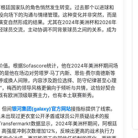
阿根廷国家队的角色悄然发生转变。过去那个以进球和
力投向场下的沟通与情绪管理。这种变化并非突然，而是
变自然形成的结果。尤其在2024年美洲杯和2026年
轻球员交流，主动协调不同背景球员之间的关系，成为
。根据Sofascore统计，他在2024年美洲杯期间场
的是他在场边对劳塔罗·马丁内斯、恩佐·费尔南德斯等
停或换人间隙，内容涉及跑位选择、防守纪律甚至心理
吼”，梅西的领导风格更偏向于倾听与共情，这恰好契合
既有欧洲顶级联赛主力，也有本土联赛新秀。
，但间
银河集团(galaxy)官方网站
接指标提供了线索。
从未出现过更衣室公开矛盾或球员公开质疑战术的报
nsfermarkt数据显示，2024年美洲杯期间，阿根廷
%，高强度冲刺次数增加12%，反映出更高的战术执行力