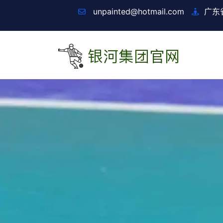
unpainted@hotmail.com
广东