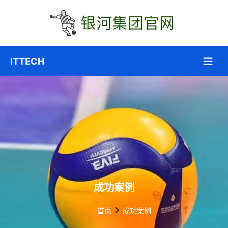
成功案例
首页
成功案例